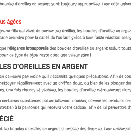
oucles d’oreilles en argent sont toujours appropriées. Leur côté universe
lus âgées
jeune fille qui vient de percer ses
oreilles
, les boucles d’oreilles en ar
ans craindre pour la santé de l’enfant grâce à leur faible réaction all
ue l’
élégance intemporelle
des boucles d’oreilles en argent séduit toute
 pour ce type de bijou reste donc une valeur sûre !
LES D’OREILLES EN ARGENT
 n’en demeure pas moins qu’il nécessite quelques précautions. Afin de con
les nettoyer régulièrement avec un chiffon doux, ou bien de les plonger 
. Une fois rincées et séchées, les boucles d’oreilles retrouveront alors t
ec certaines substances potentiellement nocives, comme les produits ch
tretien à la personne qui recevra votre cadeau, afin de lui permettre d
ÉCIÉ
 les boucles d’oreilles en argent si prisées des femmes. Leur universalit