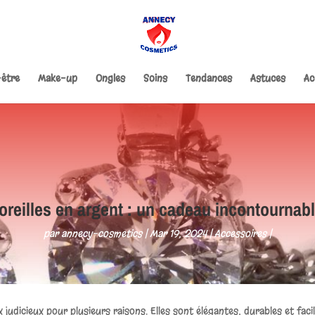
-être
Make-up
Ongles
Soins
Tendances
Astuces
Ac
oreilles en argent : un cadeau incontournabl
par
annecy-cosmetics
Mar 19, 2024
Accessoires
 judicieux pour plusieurs raisons. Elles sont élégantes, durables et fac