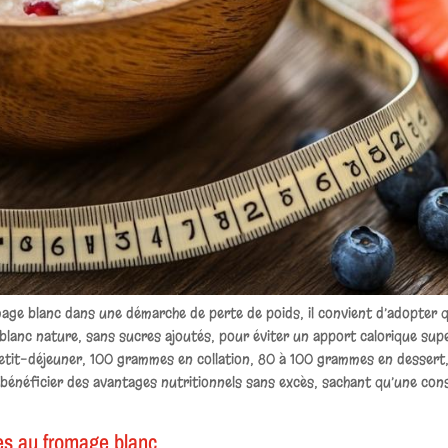
omage blanc dans une démarche de perte de poids, il convient d’adopter
 blanc nature, sans sucres ajoutés, pour éviter un apport calorique su
etit-déjeuner, 100 grammes en collation, 80 à 100 grammes en dessert,
 bénéficier des avantages nutritionnels sans excès, sachant qu’une 
es au fromage blanc