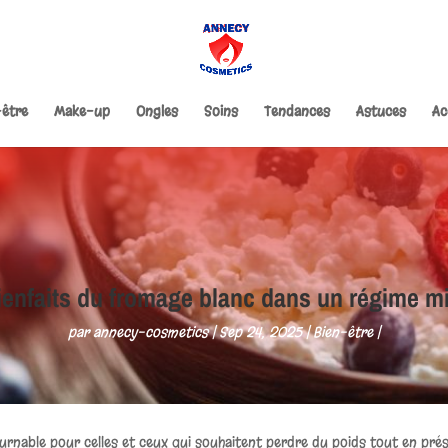
-être
Make-up
Ongles
Soins
Tendances
Astuces
Ac
ienfaits du fromage blanc dans un régime m
par
annecy-cosmetics
Sep 24, 2025
Bien-être
urnable pour celles et ceux qui souhaitent perdre du poids tout en pré