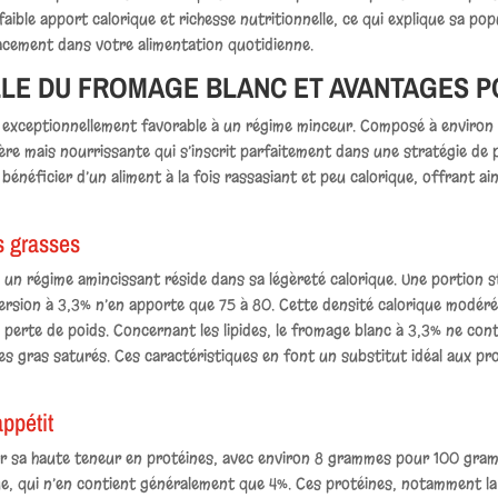
e faible apport calorique et richesse nutritionnelle, ce qui explique sa 
acement dans votre alimentation quotidienne.
LE DU FROMAGE BLANC ET AVANTAGES PO
 exceptionnellement favorable à un régime minceur. Composé à environ 
gère mais nourrissante qui s’inscrit parfaitement dans une stratégie de 
énéficier d’un aliment à la fois rassasiant et peu calorique, offrant a
es grasses
 un régime amincissant réside dans sa légèreté calorique. Une portio
a version à 3,3% n’en apporte que 75 à 80. Cette densité calorique mod
 perte de poids. Concernant les lipides, le fromage blanc à 3,3% ne co
gras saturés. Ces caractéristiques en font un substitut idéal aux prod
appétit
ar sa haute teneur en protéines, avec environ 8 grammes pour 100 gra
ue, qui n’en contient généralement que 4%. Ces protéines, notamment la 