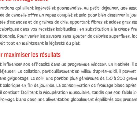
ations qui allient légèreté et gourmandise. Au petit-déjeuner, une as
e de cannelle offre un repas complet et sain pour bien démarrer la jour
 d’amandes et de graines de chia, apportant fibres et acides gras es
loriques dans vos recettes habituelles : en substitution à la crème fra
ionnels. Pour varier les saveurs sans ajouter de calories superflues, in
oût tout en maintenant la légèreté du plat.
maximiser les résultats
influencer son efficacité dans un programme minceur. En matinée, il c
 déjeuner. En collation, particulièrement en milieu d’après-midi, il perm
sans grignotage. Le soir, une portion plus généreuse de 150 à 200 gram
ort calorique en fin de journée. La consommation de fromage blanc aprè
il contient facilitent la récupération musculaire, tandis que son faible i
e fromage blanc dans une alimentation globalement équilibrée comprenan